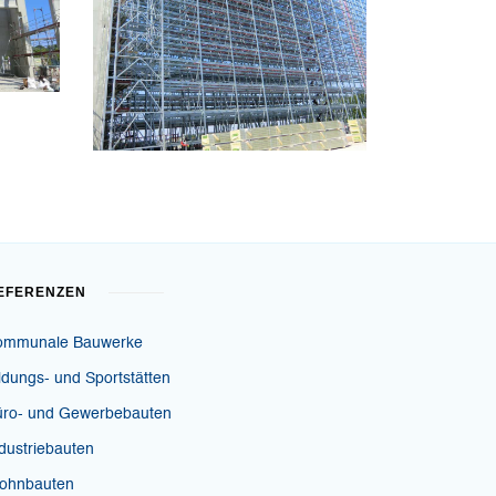
EFERENZEN
ommunale Bauwerke
ldungs- und Sportstätten
üro- und Gewerbebauten
dustriebauten
ohnbauten