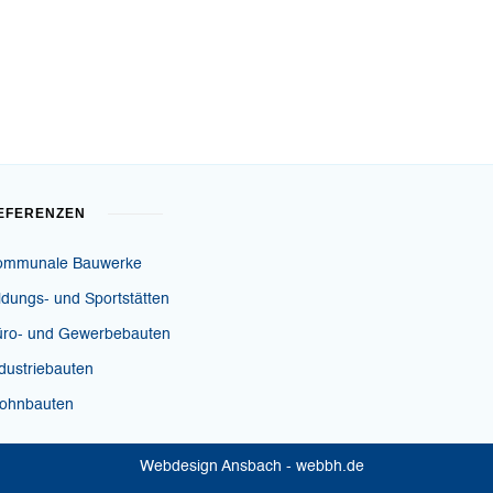
EFERENZEN
ommunale Bauwerke
ldungs- und Sportstätten
üro- und Gewerbebauten
dustriebauten
ohnbauten
Webdesign Ansbach - webbh.de