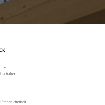
CK
niv.
llschafter
 Standsicherheit