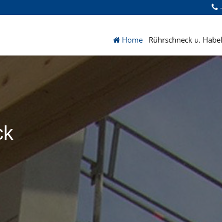
+
Home
Rührschneck u. Habel
ck